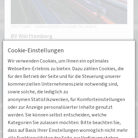
STUTTGART - VERKEHRSDREHSCHEIBE IM LÄNDLE
BV Württemberg
In Baden-Württemberg spielt Stuttgart
Cookie-Einstellungen
verkehrsträgerübergreifend eine große Rolle als
Wir verwenden Cookies, um Ihnen ein optimales
Drehscheibe des Landverkehrs und als Zugangspunkt
Webseiten-Erlebnis zu bieten. Dazu zählen Cookies, die
zum Luft- und Binnenschiffsverkehr. Daneben haben
für den Betrieb der Seite und für die Steuerung unserer
bedeutende Unternehmen aus dem Verkehrsbereich
kommerziellen Unternehmensziele notwendig sind,
ihren Sitz in der Region. Des Weiteren haben die
sowie solche, die lediglich zu
Universität Stuttgart sowie weitere Hochschulen in
anonymen Statistikzwecken, für Komforteinstellungen
Stuttgart und Heilbronn ein breites Lehrangebot auf
oder zur Anzeige personalisierter Inhalte genutzt
dem Gebiet der Verkehrswissenschaften.
werden. Sie können selbst entscheiden, welche
Kategorien Sie zulassen möchten. Bitte beachten Sie,
Über uns
dass auf Basis Ihrer Einstellungen womöglich nicht mehr