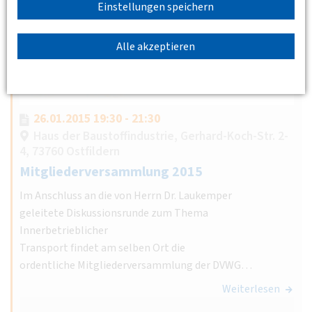
Einstellungen speichern
Alle akzeptieren
26.01.2015 19:30 - 21:30
Haus der Baustoffindustrie, Gerhard-Koch-Str. 2-
4, 73760 Ostfildern
Mitgliederversammlung 2015
Im Anschluss an die von Herrn Dr. Laukemper
geleitete Diskussionsrunde zum Thema
Innerbetrieblicher
Transport findet am selben Ort die
ordentliche Mitgliederversammlung der DVWG…
Weiterlesen