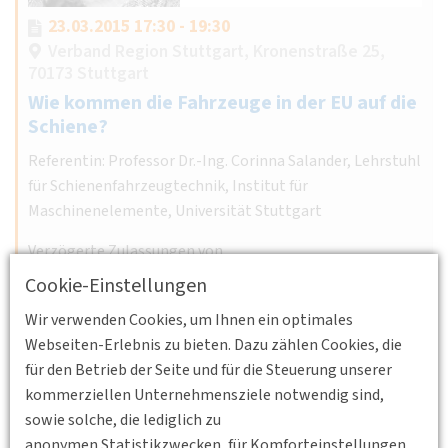
23.03.2015 17:30 - 19:30
Verband Region Stuttgart, Kronenstraße 25,
70173 Stuttgart
Wie kommen die Fahrzeuge in der EU auf die
Schiene?
Referentin: Professor Dr.-Ing. Corinna Salander, Lehrstuhl
für Schienenfahrzeugtechnik, Institut für
Maschinenelemente, Universität Stuttgart
Verzögerte Zulassungen von…
Cookie-Einstellungen
Weiterlesen
Erstellt von
wig
Wir verwenden Cookies, um Ihnen ein optimales
Webseiten-Erlebnis zu bieten. Dazu zählen Cookies, die
für den Betrieb der Seite und für die Steuerung unserer
kommerziellen Unternehmensziele notwendig sind,
sowie solche, die lediglich zu
anonymen Statistikzwecken, für Komforteinstellungen