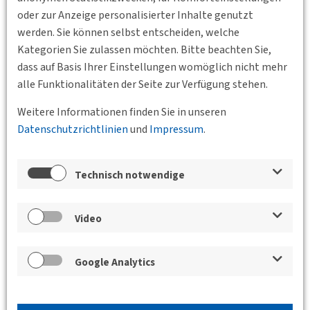
oder zur Anzeige personalisierter Inhalte genutzt
werden. Sie können selbst entscheiden, welche
Kategorien Sie zulassen möchten. Bitte beachten Sie,
23.02.2015 17:30 - 19:30
dass auf Basis Ihrer Einstellungen womöglich nicht mehr
Verband Region Stuttgart, Kronenstraße 25,
alle Funktionalitäten der Seite zur Verfügung stehen.
70173 Stuttgart
SPNV-Ausschreibungen:
Weitere Informationen finden Sie in unseren
Fahrzeugfinanzierungsmodelle in Baden-
Datenschutzrichtlinien
und
Impressum
.
Württemberg
Die Ausschreibungen im SPNV entwickeln sich immer
Technisch notwendige
mehr zu einem „Wettbewerb um die Bieter“.
Fahrzeuginvestitionen in dreistelliger
Millionenhöhe können insbesondere von den…
Video
Weiterlesen
Google Analytics