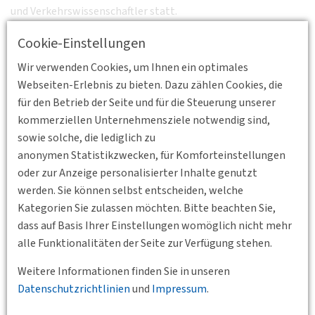
und Verkehrswissenschaftler statt.
Wie gewohnt startet die Veranstaltung um
17:30 Uhr
in den
Cookie-Einstellungen
Räumen des Verbands Region Stuttgart, Kronenstraße 25,
Wir verwenden Cookies, um Ihnen ein optimales
70174 Stuttgart, bei Butterbrezeln und Getränken statt.
Webseiten-Erlebnis zu bieten. Dazu zählen Cookies, die
für den Betrieb der Seite und für die Steuerung unserer
In diesem Jahr konnten wir Referenten zu zwei innovativem
kommerziellen Unternehmensziele notwendig sind,
Themen gewinnen:
sowie solche, die lediglich zu
Julian Horsch
referiert zu seinem Abschlussthema an der
anonymen Statistikzwecken, für Komforteinstellungen
Hochschule Heilbronn „
Möglichkeiten zur Reaktivierung
oder zur Anzeige personalisierter Inhalte genutzt
stillgelegter Nebenbahnen im Kreis Heilbronn
“.
werden. Sie können selbst entscheiden, welche
Kategorien Sie zulassen möchten. Bitte beachten Sie,
Florin Reyher
referiert zum Thema „
Minimierung von
dass auf Basis Ihrer Einstellungen womöglich nicht mehr
Auslösungsfehlern am Assistenzsystem zur Erhöhung der
alle Funktionalitäten der Seite zur Verfügung stehen.
Sicherheit an Bahnübergängen
“.
Weitere Informationen finden Sie in unseren
Datenschutzrichtlinien
und
Impressum
.
Hier geht es zur Anmeldung:
Zur Anmeldung