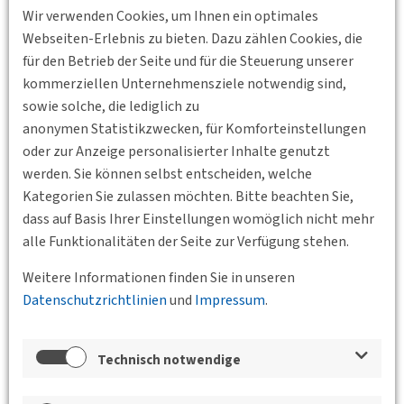
Württemberg eG
Wir verwenden Cookies, um Ihnen ein optimales
Webseiten-Erlebnis zu bieten. Dazu zählen Cookies, die
Aufgrund der sich stetig verändernden Anforderungen der
für den Betrieb der Seite und für die Steuerung unserer
Bildungslandschaft Deutschlands sowie dem wachsenden
kommerziellen Unternehmensziele notwendig sind,
Interesse an mobilem Lernen wurde am 0107.2014 die
sowie solche, die lediglich zu
SVG Akademie GmbH gegründet. Die Gesellschaft beschäftigt
anonymen Statistikzwecken, für Komforteinstellungen
sich mit den Bedürfnissen des mobilen Lernens
oder zur Anzeige personalisierter Inhalte genutzt
in der Verkehrswirtschaft und bietet Unternehmen eine
werden. Sie können selbst entscheiden, welche
Plattform für Austausch, Diskussion und Wissens-erwerb. Im
Kategorien Sie zulassen möchten. Bitte beachten Sie,
Vortrag wird Ihnen dieses neu entwickelte Lernmedium für
dass auf Basis Ihrer Einstellungen womöglich nicht mehr
die Transport- und Logistikbranche vorgestellt. Außerdem
alle Funktionalitäten der Seite zur Verfügung stehen.
wird das Pro und Contra des E-Learnings in der gesetzlich
reglementierten Weiterbildung diskutiert.
Weitere Informationen finden Sie in unseren
Standort
Datenschutzrichtlinien
und
Impressum
.
Technisch notwendige