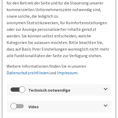
für den Betrieb der Seite und für die Steuerung unserer
Einbindung in die deutschen Reparationsverpflichtungen zu
kommerziellen Unternehmensziele notwendig sind,
tun, sondern auch mit der Veränderung des
sowie solche, die lediglich zu
Gesamtverkehrssystems insbesondere unter dem Einfluss
anonymen Statistikzwecken, für Komforteinstellungen
des aufkommenden Kraftverkehrs. Der Vortrag wird der
oder zur Anzeige personalisierter Inhalte genutzt
innovativen Anpassung der Bahn an die neuen
werden. Sie können selbst entscheiden, welche
Herausforderungen nachgehen, wobei insbesondere ihre
Kategorien Sie zulassen möchten. Bitte beachten Sie,
Schnellverkehrsstrategien in den 1920er und 30er Jahren
dass auf Basis Ihrer Einstellungen womöglich nicht mehr
nachgezeichnet werden.
alle Funktionalitäten der Seite zur Verfügung stehen.
Standort
Weitere Informationen finden Sie in unseren
Datenschutzrichtlinien
und
Impressum
.
Technisch notwendige
Video