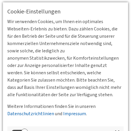
Für den Vortrag konnten wir Christoph Erdmenger, Leiter der
Cookie-Einstellungen
Abteilung für Nachhaltige Mobilität im Verkehrsministerium
Baden-Württemberg gewinnen. In seinem Vortrag wird Herr
Wir verwenden Cookies, um Ihnen ein optimales
Erdmenger auf aktuelle Entwicklungen bedeutender
Webseiten-Erlebnis zu bieten. Dazu zählen Cookies, die
Gesetzgebungen eingehen und deren kurz- und langfristige
für den Betrieb der Seite und für die Steuerung unserer
Auswirkungen auf die Mobilität in Baden-Württemberg
kommerziellen Unternehmensziele notwendig sind,
darstellen.
sowie solche, die lediglich zu
anonymen Statistikzwecken, für Komforteinstellungen
Nach der Vortragsveranstaltung wird unsere
oder zur Anzeige personalisierter Inhalte genutzt
Jahresmitgliederversammlung stattfinden, zu der Mitglieder
werden. Sie können selbst entscheiden, welche
bereits separat eingeladen wurden.
Kategorien Sie zulassen möchten. Bitte beachten Sie,
dass auf Basis Ihrer Einstellungen womöglich nicht mehr
alle Funktionalitäten der Seite zur Verfügung stehen.
Gerne können Sie sich unter folgendem Link für die
Weitere Informationen finden Sie in unseren
Datenschutzrichtlinien
und
Impressum
.
Veranstaltung anmelden:
Zur Anmeldung