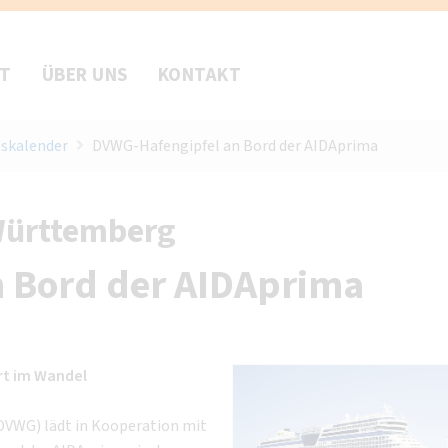
FT
ÜBER UNS
KONTAKT
skalender
DVWG-Hafengipfel an Bord der AIDAprima
Württemberg
 Bord der AIDAprima
hrt im Wandel
(DVWG) lädt in Kooperation mit