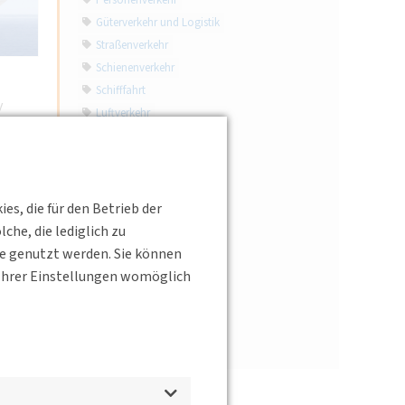
Personenverkehr
Güterverkehr und Logistik
Straßenverkehr
Schienenverkehr
Schifffahrt
y
Luftverkehr
Verkehrstechnik
Verkehrsinfrastruktur
Verkehrspolitik
Mobilitätsverhalten
s, die für den Betrieb der
Verkehrsplanung
he, die lediglich zu
Verkehrsökologie
te genutzt werden. Sie können
Verkehrssicherheit
s Ihrer Einstellungen womöglich
Verkehrsrecht
Mobilitätsdienstleistungen
Interview
d