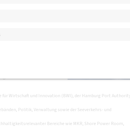
 Bord der AIDAprima
s
hrt im Wandel
(DVWG) lädt in Kooperation mit
ord der AIDAprima ein. Im
nd Schifffahrt mit
g durch Prof. Dr. Jan
e für Wirtschaft und Innovation (BWI), der Hamburg Port Authorit
bänden, Politik, Verwaltung sowie der Seeverkehrs- und
achhaltigkeitsrelevanter Bereiche wie MKR, Shore Power Room,