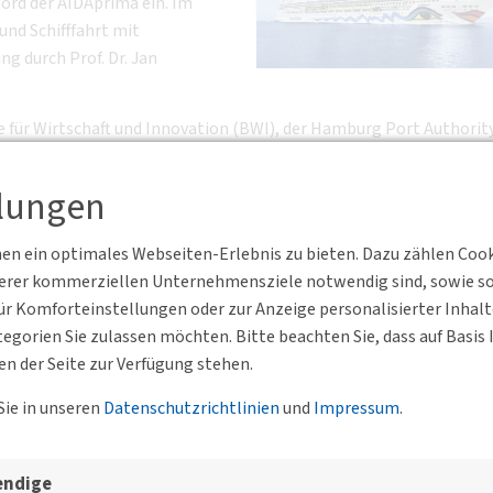
ord der AIDAprima ein. Im
nd Schifffahrt mit
g durch Prof. Dr. Jan
e für Wirtschaft und Innovation (BWI), der Hamburg Port Authorit
bänden, Politik, Verwaltung sowie der Seeverkehrs- und
llungen
achhaltigkeitsrelevanter Bereiche wie MKR, Shore Power Room,
n ein optimales Webseiten-Erlebnis zu bieten. Dazu zählen Cookie
serer kommerziellen Unternehmensziele notwendig sind, sowie solc
r Komforteinstellungen oder zur Anzeige personalisierter Inhal
egorien Sie zulassen möchten. Bitte beachten Sie, dass auf Basi
en der Seite zur Verfügung stehen.
Sie in unseren
Datenschutzrichtlinien
und
Impressum
.
esgeschäftsstelle, der BVs un
endige