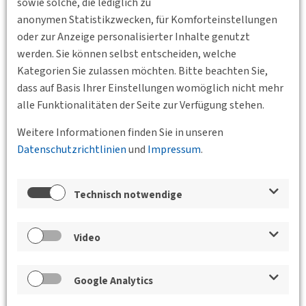
sowie solche, die lediglich zu
anonymen Statistikzwecken, für Komforteinstellungen
oder zur Anzeige personalisierter Inhalte genutzt
werden. Sie können selbst entscheiden, welche
Kategorien Sie zulassen möchten. Bitte beachten Sie,
dass auf Basis Ihrer Einstellungen womöglich nicht mehr
alle Funktionalitäten der Seite zur Verfügung stehen.
Weitere Informationen finden Sie in unseren
Datenschutzrichtlinien
und
Impressum
.
Technisch notwendige
10.09.2026 17:00
Hamburg-Altona
DVWG Hamburg e. V.
freiRaum Ottensen: Innovative
Video
Mobilitätskonzepte für einen lebenswerten
Stadtteil
Google Analytics
Mit dem Projekt freiRaum Ottensen verfolgt die Freie und