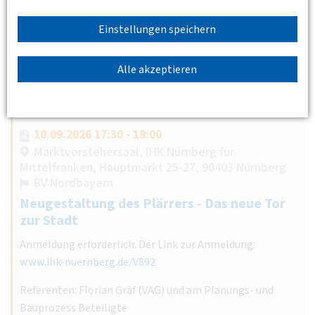
Hansestadt Hamburg das Ziel, den öffentlichen Raum neu
zu gestalten und die Aufenthaltsqualität im Stadtteil zu
Einstellungen speichern
erhöhen.…
Weiterlesen
Alle akzeptieren
10.09.2026 17:30 - 19:00
Marktvorstehersaal, IHK Nürnberg für
Mittelfranken, Hauptmarkt 25-27, 90403 Nürnberg
BV Nordbayern
Neugestaltung des Plärrers - Das neue Tor
zur Stadt
Anmeldung erforderlich. Der Link zur Anmeldung:
www.ihk-nuernberg.de/V892
Referenten: Florian Gräf (VAG) und am Planungs- und
Bauprozess Beteiligte