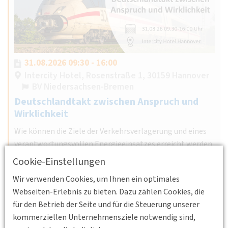
31.08.2026 09:30 - 16:00
Intercity Hotel, Rosenstraße 1, 30159 Hannover
BV Niedersachsen-Bremen
Deutschlandtakt zwischen Anspruch und
Wirklichkeit
Wie können die Ziele der Verkehrsverlagerung und eines
verantwortungsvollen Energieeinsatzes erreicht werden
unter Sicherstellung der Finanzierung von Infrastruktur
Cookie-Einstellungen
und Betrieb?
Wir verwenden Cookies, um Ihnen ein optimales
Weiterlesen
Webseiten-Erlebnis zu bieten. Dazu zählen Cookies, die
für den Betrieb der Seite und für die Steuerung unserer
kommerziellen Unternehmensziele notwendig sind,