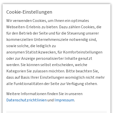
Cookie-Einstellungen
Wir verwenden Cookies, um Ihnen ein optimales
Webseiten-Erlebnis zu bieten. Dazu zählen Cookies, die
für den Betrieb der Seite und für die Steuerung unserer
kommerziellen Unternehmensziele notwendig sind,
sowie solche, die lediglich zu
anonymen Statistikzwecken, für Komforteinstellungen
oder zur Anzeige personalisierter Inhalte genutzt
werden. Sie können selbst entscheiden, welche
Kategorien Sie zulassen möchten. Bitte beachten Sie,
dass auf Basis Ihrer Einstellungen womöglich nicht mehr
Zurück
alle Funktionalitäten der Seite zur Verfügung stehen.
Weitere Informationen finden Sie in unseren
Veranstaltungen der Bundesgeschäftsstelle,
Datenschutzrichtlinien
und
Impressum
.
der BVs und des Jungen Forums
DVWG-Impuls: Gender & Mobilität