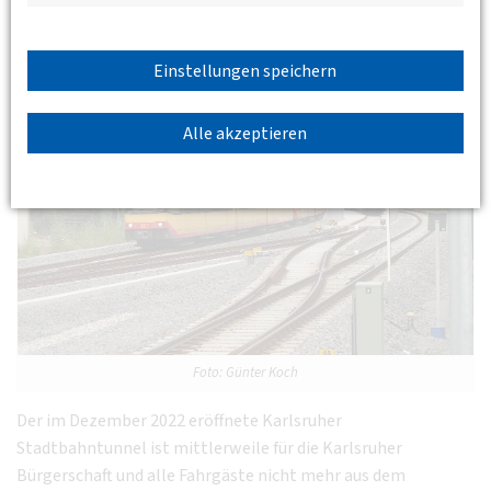
zum 18.09.2025 eine E-Mail an oberrhein@dvwg.de
Max. Teilnehmerzahl 25 Personen
Einstellungen speichern
Alle akzeptieren
Foto: Günter Koch
Der im Dezember 2022 eröffnete Karlsruher
Stadtbahntunnel ist mittlerweile für die Karlsruher
Bürgerschaft und alle Fahrgäste nicht mehr aus dem