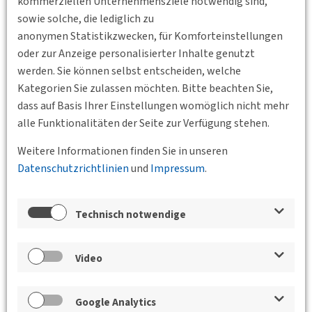
kommerziellen Unternehmensziele notwendig sind,
sowie solche, die lediglich zu
anonymen Statistikzwecken, für Komforteinstellungen
oder zur Anzeige personalisierter Inhalte genutzt
werden. Sie können selbst entscheiden, welche
Kategorien Sie zulassen möchten. Bitte beachten Sie,
dass auf Basis Ihrer Einstellungen womöglich nicht mehr
Zurück
alle Funktionalitäten der Seite zur Verfügung stehen.
Weitere Informationen finden Sie in unseren
Veranstaltungen der Bundesgeschäftsstelle,
Datenschutzrichtlinien
und
Impressum
.
der BVs und des Jungen Forums
DVWG-Exkursion Karlsruher
Technisch notwendige
Stadtbahntunnel: "Betrieb und
Instandhaltung“
Video
23.09.2025 16:30
Karlsruhe
BV Oberrhein
Google Analytics
Anmeldung geöffnet! Bitte schreiben Sie hierfür bis