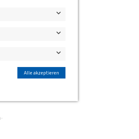
d
ren.
Alle akzeptieren
n-