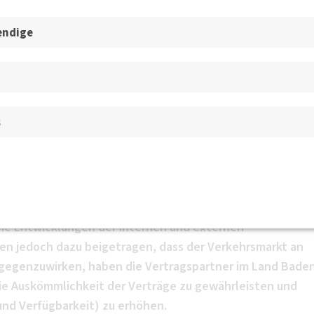
esgeschäftsstelle, der BVs un
endige
 SPNV-Vergaben
 70174 Stuttgart
BV Württemberg e.V.
s
Landes Baden-Württemberg bei den SPNV-Vergaben referie
s Schienenpersonennahverkehrs Erfahrungen mit
gesammelt. Zu Beginn zeigten sich Auftragsgeber und
hreibung konnte für den gleichen finanziellen Betrag das
ie Entwicklungen der internen und externen
n jedoch dazu beigetragen, dass der Verkehrsmarkt an
ntgegenzuwirken, haben die Vertragspartner im Land Bade
e Auskömmlichkeit der Verträge zu gewährleisten und
 und Verfügbarkeit) zu erhöhen.