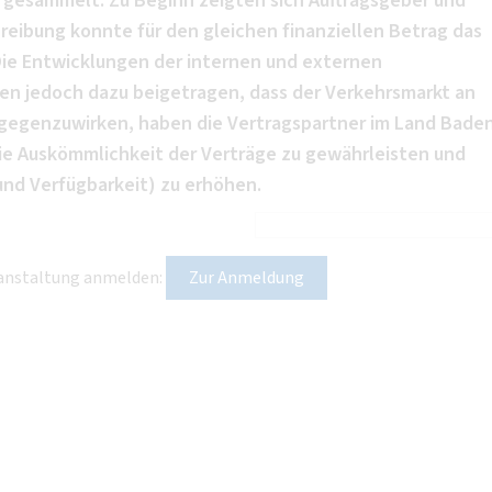
gesammelt. Zu Beginn zeigten sich Auftragsgeber und
hreibung konnte für den gleichen finanziellen Betrag das
ie Entwicklungen der internen und externen
n jedoch dazu beigetragen, dass der Verkehrsmarkt an
ntgegenzuwirken, haben die Vertragspartner im Land Bade
e Auskömmlichkeit der Verträge zu gewährleisten und
 und Verfügbarkeit) zu erhöhen.
eranstaltung anmelden:
Zur Anmeldung