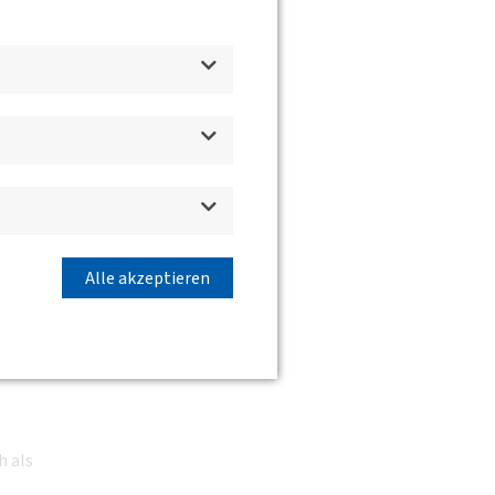
d
r
Alle akzeptieren
gen
h als