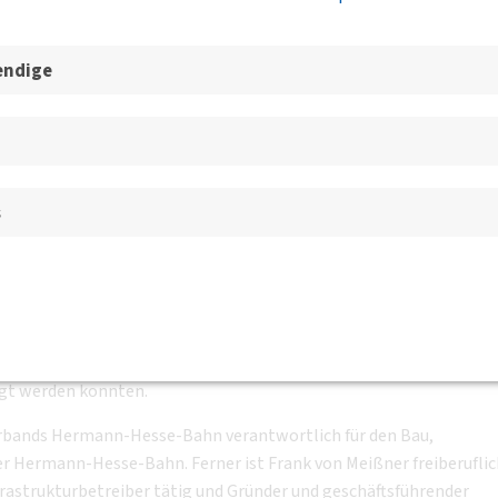
esgeschäftsstelle, der BVs un
endige
i der Reaktivierung eine
l Hermann-Hesse-Bahn
s
 70174 Stuttgart
BV Württemberg e.V.
verbands Hermann-Hesse-Bahn, spricht über die Erfahrun
eil der Stadt und Calw in Betrieb. Der Vortrag geht auf die
igt werden konnten.
verbands Hermann-Hesse-Bahn verantwortlich für den Bau,
r Hermann-Hesse-Bahn. Ferner ist Frank von Meißner freiberuflic
rastrukturbetreiber tätig und Gründer und geschäftsführender