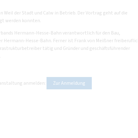
eil der Stadt und Calw in Betrieb. Der Vortrag geht auf die
igt werden konnten.
verbands Hermann-Hesse-Bahn verantwortlich für den Bau,
r Hermann-Hesse-Bahn. Ferner ist Frank von Meißner freiberuflic
rastrukturbetreiber tätig und Gründer und geschäftsführender
.
eranstaltung anmelden:
Zur Anmeldung