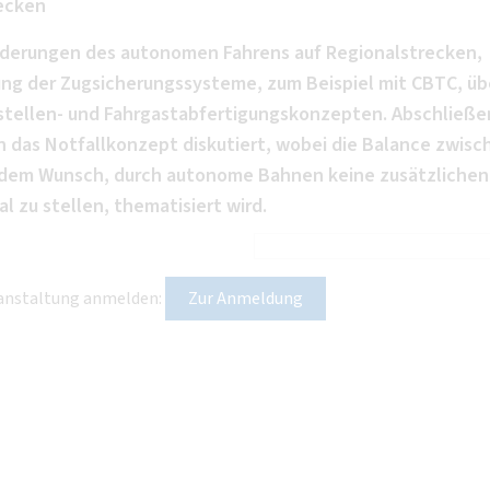
ecken
rderungen des autonomen Fahrens auf Regionalstrecken,
ung der Zugsicherungssysteme, zum Beispiel mit CBTC, üb
testellen- und Fahrgastabfertigungskonzepten. Abschließ
 das Notfallkonzept diskutiert, wobei die Balance zwisc
d dem Wunsch, durch autonome Bahnen keine zusätzlichen
 zu stellen, thematisiert wird.
eranstaltung anmelden:
Zur Anmeldung