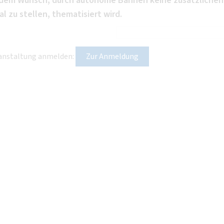
d dem Wunsch, durch autonome Bahnen keine zusätzlichen
 zu stellen, thematisiert wird.
eranstaltung anmelden:
Zur Anmeldung