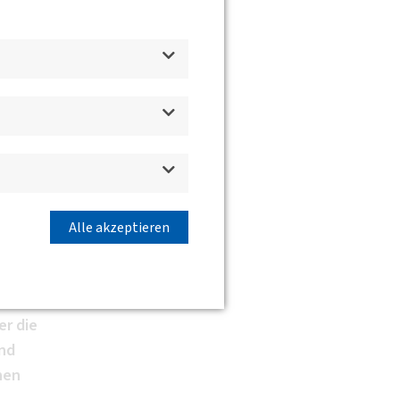
d
uf
Alle akzeptieren
e
er die
end
hen