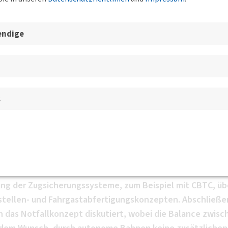
esgeschäftsstelle, der BVs un
endige
beim autonomen Fahren a
s
 70174 Stuttgart
BV Württemberg e.V.
r der Albtal-Verkehrs-Gesellschaft mbH, referiert über di
ecken
rderungen des autonomen Fahrens auf Regionalstrecken,
ung der Zugsicherungssysteme, zum Beispiel mit CBTC, üb
testellen- und Fahrgastabfertigungskonzepten. Abschließ
 das Notfallkonzept diskutiert, wobei die Balance zwisc