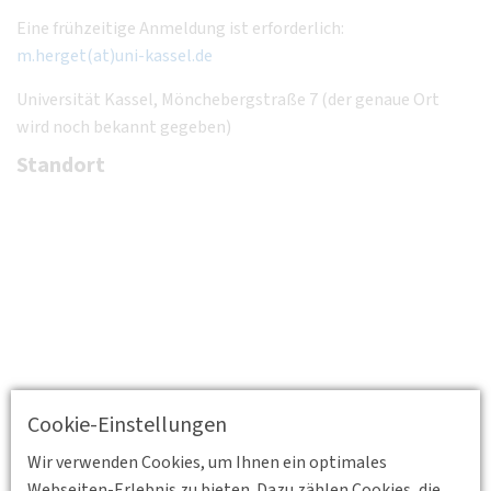
Eine frühzeitige Anmeldung ist erforderlich:
m.herget(at)uni-kassel.de
Universität Kassel, Mönchebergstraße 7 (der genaue Ort
wird noch bekannt gegeben)
Standort
Cookie-Einstellungen
Wir verwenden Cookies, um Ihnen ein optimales
Webseiten-Erlebnis zu bieten. Dazu zählen Cookies, die