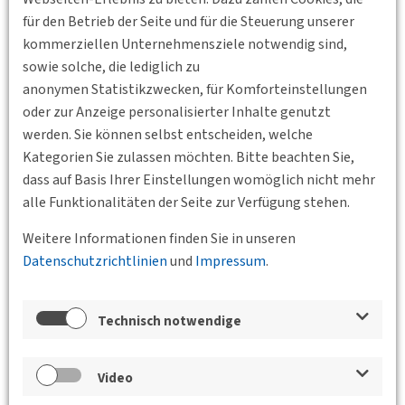
für den Betrieb der Seite und für die Steuerung unserer
kommerziellen Unternehmensziele notwendig sind,
sowie solche, die lediglich zu
anonymen Statistikzwecken, für Komforteinstellungen
oder zur Anzeige personalisierter Inhalte genutzt
werden. Sie können selbst entscheiden, welche
Kategorien Sie zulassen möchten. Bitte beachten Sie,
dass auf Basis Ihrer Einstellungen womöglich nicht mehr
Zurück
alle Funktionalitäten der Seite zur Verfügung stehen.
Weitere Informationen finden Sie in unseren
Veranstaltungen der Bundesgeschäftsstelle,
Datenschutzrichtlinien
und
Impressum
.
der BVs und des Jungen Forums
Zu Fuß in Kassel
Technisch notwendige
02.07.2026 09:45 - 12:00
Universität Kassel,
Mönchebergstraße 7
BV Nordhessen
Video
Eine öffentliche Matinee zwischen Mobilitätskultur