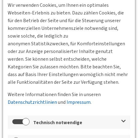
Wir verwenden Cookies, um Ihnen ein optimales
Webseiten-Erlebnis zu bieten. Dazu zählen Cookies, die
für den Betrieb der Seite und für die Steuerung unserer
kommerziellen Unternehmensziele notwendig sind,
27.07.2009 16:00 - 19:00
sowie solche, die lediglich zu
Seifert Logistik, Fritz-Müller-Str. 11, 73730
anonymen Statistikzwecken, für Komforteinstellungen
Esslingen
oder zur Anzeige personalisierter Inhalte genutzt
Lean Logistics in der Automobil-Produktion
werden. Sie können selbst entscheiden, welche
Vortrag mit Betriebsbesichtigung
Kategorien Sie zulassen möchten. Bitte beachten Sie,
dass auf Basis Ihrer Einstellungen womöglich nicht mehr
Referent: Harald Seifert, Geschäftsführer der Seifert
alle Funktionalitäten der Seite zur Verfügung stehen.
Logistics GmbH, Ulm
Weitere Informationen finden Sie in unseren
Weiterlesen
Datenschutzrichtlinien
und
Impressum
.
Technisch notwendige