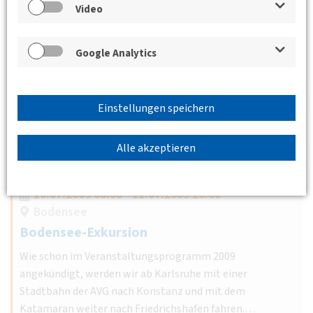
Video
Google Analytics
Einstellungen speichern
Alle akzeptieren
10.07.2009 08:00 - 11.07.2009 20:00
Bodensee
Bodensee-Exkursion
Wie schon im Veranstaltungsprogramm 2009
angekündigt, werden wir ab Karlsruhe mit einer
Stadtbahn der AVG nach Konstanz und mit dem
Katamaran weiter nach Friedrichshafen fahren.…